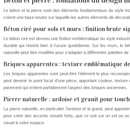
Béton et pierre : fondations du design in
Le béton et la pierre sont des éléments fondamentaux du style indu
créent une base neutre sur laquelle les autres éléments de décora
Béton ciré pour sols et murs : finition brute s
Le béton ciré est devenu une finition emblématique du style industrie
durable qui résiste bien à l’usure quotidienne. Sur les murs, le bé
naturelle peut être modifiée pour s’adapter à différentes palettes de 
Briques apparentes : texture emblématique de
Les briques apparentes sont peut-être l’élément le plus reconnai
peut devenir le point focal d’une pièce, apportant couleur, texture
parement qui imitent parfaitement l’aspect des briques anciennes.
Pierre naturelle : ardoise et granit pour touc
La pierre naturelle, en particulier l’ardoise et le granit, peut appor
pour créer des accents visuels forts, que ce soit sur un sol ou un pl
visuel à votre espace.