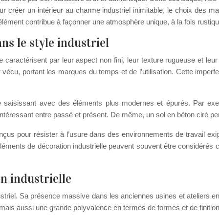
Pour créer un intérieur au charme industriel inimitable, le choix des 
e élément contribue à façonner une atmosphère unique, à la fois rusti
s le style industriel
caractérisent par leur aspect non fini, leur texture rugueuse et leur 
vécu, portant les marques du temps et de l’utilisation. Cette imperfe
ste saisissant avec des éléments plus modernes et épurés. Par exe
ntéressant entre passé et présent. De même, un sol en béton ciré peut
onçus pour résister à l’usure dans des environnements de travail ex
es éléments de décoration industrielle peuvent souvent être considér
n industrielle
riel. Sa présence massive dans les anciennes usines et ateliers en f
 mais aussi une grande polyvalence en termes de formes et de finition