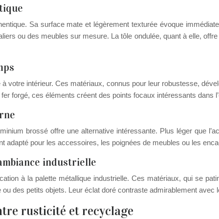
tique
authentique. Sa surface mate et légèrement texturée évoque immédiate
s ou des meubles sur mesure. La tôle ondulée, quant à elle, offre un
emps
le à votre intérieur. Ces matériaux, connus pour leur robustesse, déve
 fer forgé, ces éléments créent des points focaux intéressants dans l
erne
luminium brossé offre une alternative intéressante. Plus léger que l’a
ment adapté pour les accessoires, les poignées de meubles ou les enc
’ambiance industrielle
ication à la palette métallique industrielle. Ces matériaux, qui se p
u des petits objets. Leur éclat doré contraste admirablement avec les
ntre rusticité et recyclage